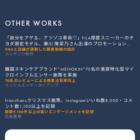
OTHER WORKS
「自分をアゲる、アツゾコ革命♡」FILA厚底スニーカーのチ
ヨダ限定モデル、瀬川 陽菜乃さん出演のプロモーションを
SNSと店舗が連動した顧客動線の設計
支援
コンテンツ制作
韓国スキンケアブランド”MENOKIN”70名の美容特化型マイ
クロインフルエンサー施策を実施
70名のレビューによる検索占有率向上
インフルエンサータイアップ
Francfrancクリスマス施策、Instagramいいね数8,000・コメ
ント数1,100以上を記録
総数9,100件以上の高いエンゲージメントを記録
広告運用