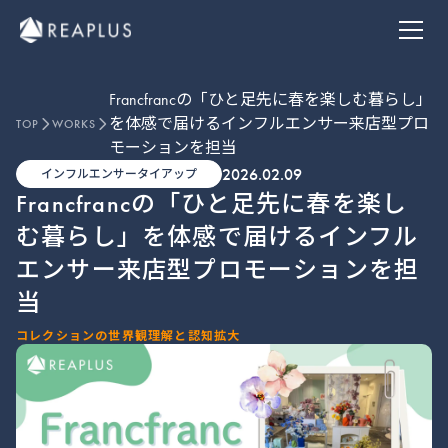
ABOUT
MEDIA
私たちについて
トレンドメディア
SERVICE
MEMBERS
Francfrancの「ひと足先に春を楽しむ暮らし」
事業内容
チームメンバー
INFLUENCER
NEWS
を体感で届けるインフルエンサー来店型プロ
TOP
WORKS
モーションを担当
インフルエンサー
お知らせ
2026.02.09
インフルエンサータイアップ
WORKS
CONTACT
Francfrancの「ひと足先に春を楽し
実績一覧
お問い合わせ
む暮らし」を体感で届けるインフル
エンサー来店型プロモーションを担
当
コレクションの世界観理解と認知拡大