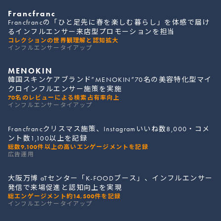
Francfranc
Francfrancの「ひと足先に春を楽しむ暮らし」を体感で届け
るインフルエンサー来店型プロモーションを担当
コレクションの世界観理解と認知拡大
インフルエンサータイアップ
MENOKIN
韓国スキンケアブランド”MENOKIN”70名の美容特化型マイ
クロインフルエンサー施策を実施
70名のレビューによる検索占有率向上
インフルエンサータイアップ
Francfrancクリスマス施策、Instagramいいね数8,000・コメ
ント数1,100以上を記録
総数9,100件以上の高いエンゲージメントを記録
広告運用
大阪万博 aTセンター「K-FOODブース」、インフルエンサー
発信で来場促進と認知向上を実現
総エンゲージメント約14,500件を記録
インフルエンサータイアップ