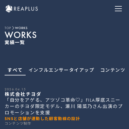
ABOUT
MEDIA
私たちについて
トレンドメディア
SERVICE
MEMBERS
TOP
WORKS
事業内容
チームメンバー
WORKS
INFLUENCER
NEWS
実績一覧
インフルエンサー
お知らせ
WORKS
CONTACT
実績一覧
お問い合わせ
すべて
インフルエンサータイアップ
コンテンツ
2026.04.15
株式会社チヨダ
「自分をアゲる、アツゾコ革命♡」FILA厚底スニー
カーのチヨダ限定モデル、瀬川 陽菜乃さん出演のプ
ロモーションを支援
SNSと店舗が連動した顧客動線の設計
コンテンツ制作